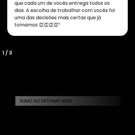
que cada um de vocês entrega todos os
dias. A escolha de trabalhar com vocês foi
uma das decisões mais certas que já
tomamos 👏👏👏👏”
1
/
3
RUMO AO PRÓXIMO NÍVEL
Sua operação de
energia solar em um